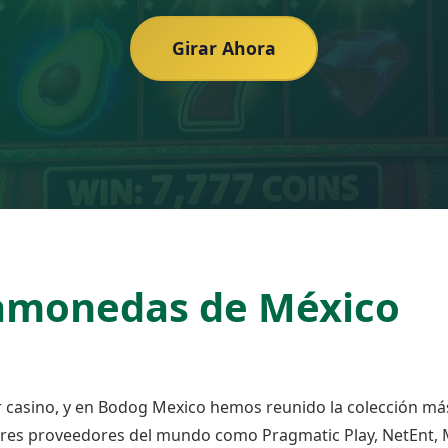
Girar Ahora
gamonedas de México
 casino, y en Bodog Mexico hemos reunido la colección más
jores proveedores del mundo como Pragmatic Play, NetEnt,