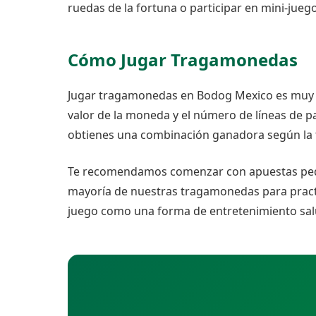
ruedas de la fortuna o participar en mini-jueg
Cómo Jugar Tragamonedas
Jugar tragamonedas en Bodog Mexico es muy senc
valor de la moneda y el número de líneas de pa
obtienes una combinación ganadora según la t
Te recomendamos comenzar con apuestas pequeñ
mayoría de nuestras tragamonedas para practic
juego como una forma de entretenimiento sal