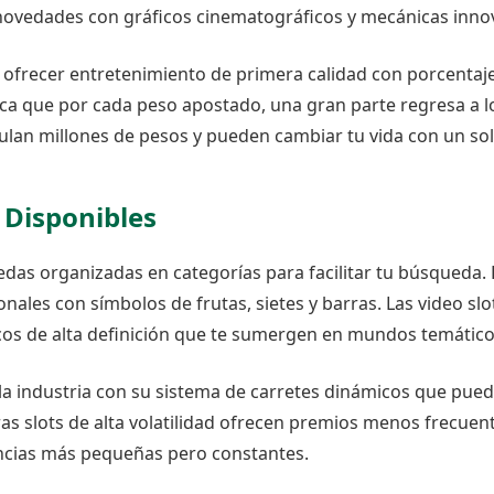
s novedades con gráficos cinematográficos y mecánicas inno
frecer entretenimiento de primera calidad con porcentajes
fica que por cada peso apostado, una gran parte regresa a
an millones de pesos y pueden cambiar tu vida con un sol
Disponibles
s organizadas en categorías para facilitar tu búsqueda. Las
onales con símbolos de frutas, sietes y barras. Las video sl
cos de alta definición que te sumergen en mundos temático
 industria con su sistema de carretes dinámicos que pued
ras slots de alta volatilidad ofrecen premios menos frecue
ancias más pequeñas pero constantes.