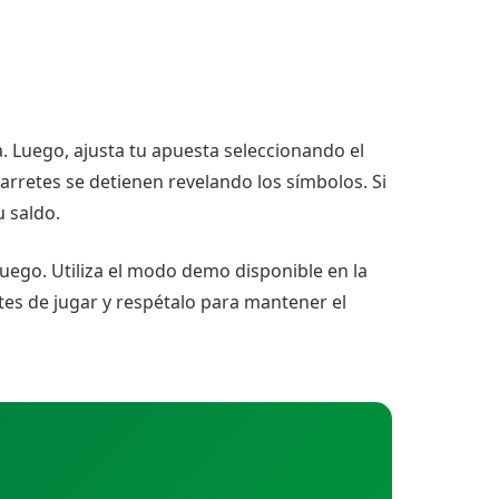
. Luego, ajusta tu apuesta seleccionando el
arretes se detienen revelando los símbolos. Si
 saldo.
ego. Utiliza el modo demo disponible en la
tes de jugar y respétalo para mantener el