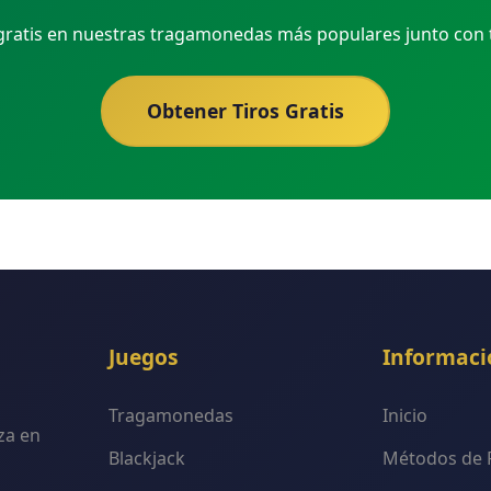
s gratis en nuestras tragamonedas más populares junto con
Obtener Tiros Gratis
Juegos
Informaci
Tragamonedas
Inicio
za en
Blackjack
Métodos de 