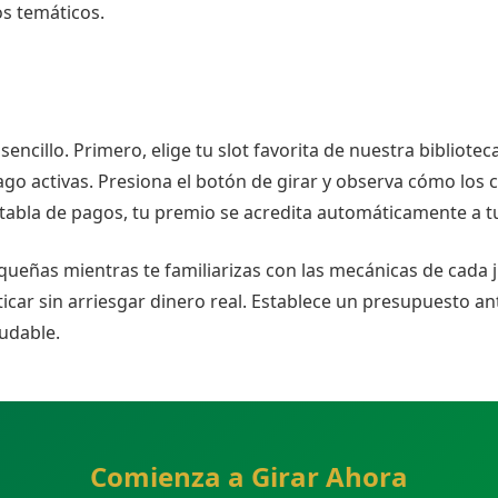
os temáticos.
illo. Primero, elige tu slot favorita de nuestra biblioteca
go activas. Presiona el botón de girar y observa cómo los c
abla de pagos, tu premio se acredita automáticamente a tu
as mientras te familiarizas con las mecánicas de cada ju
ar sin arriesgar dinero real. Establece un presupuesto an
udable.
Comienza a Girar Ahora