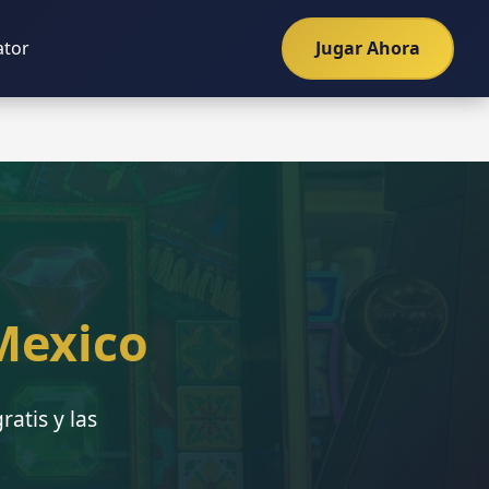
ator
Jugar Ahora
Mexico
atis y las