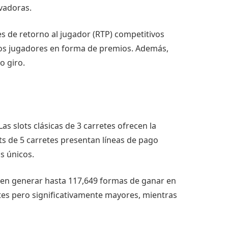
vadoras.
 de retorno al jugador (RTP) competitivos
 los jugadores en forma de premios. Además,
o giro.
 slots clásicas de 3 carretes ofrecen la
ots de 5 carretes presentan líneas de pago
s únicos.
en generar hasta 117,649 formas de ganar en
ntes pero significativamente mayores, mientras